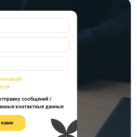
олитикой
ости
 отправку сообщений /
занные контактные данные
 нами