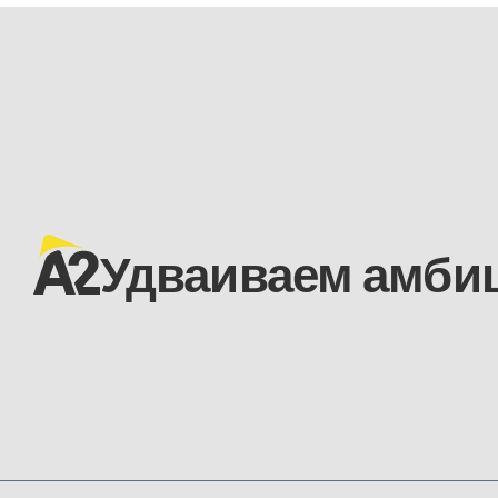
Удваиваем
амби