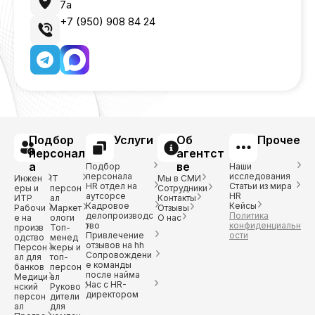
7а
+7 (950) 908 84 24
Подбор
Услуги
Об
Прочее
персонал
агентст
а
ве
Подбор
Наши
персонала
исследования
Инжен
IT
Мы в СМИ
HR отдел на
Статьи из мира
еры и
персон
Сотрудники
аутсорсе
HR
ИТР
ал
Контакты
Кадровое
Кейсы
Рабочи
Маркет
Отзывы
делопроизводс
Политика
е на
ологи
О нас
тво
конфиденциальн
произв
Топ-
Привлечение
ости
одство
менед
отзывов на hh
Персон
жеры и
Сопровождени
ал для
топ-
е команды
банков
персон
после найма
Медици
ал
Час с HR-
нский
Руково
директором
персон
дители
ал
для