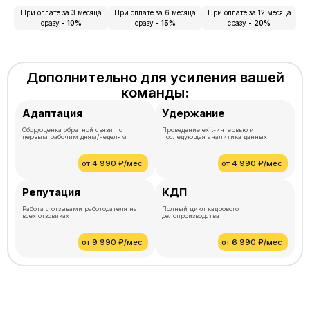
При оплате за 3 месяца
При оплате за 6 месяца
При оплате за 12 месяца
сразу
- 10%
сразу
- 15%
сразу
- 20%
Дополнительно для усиления вашей
команды:
Адаптация
Удержание
Сбор/оценка обратной связи по
Проведение exit-интервью и
первым рабочим дням/неделям
последующая аналитика данных
от 4 990 ₽/мес
от 4 990 ₽/мес
Репутация
КДП
Работа с отзывами работодателя на
Полный цикл кадрового
всех отзовиках
делопроизводства
от 9 990 ₽/мес
от 6 990 ₽/мес