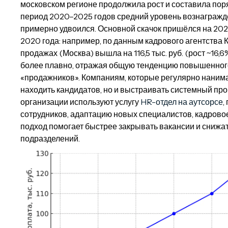
московском регионе продолжила рост и составила порядк
период 2020–2025 годов средний уровень вознаграж
примерно удвоился. Основной скачок пришёлся на 202
2020 года: например, по данным кадрового агентства КА
продажах (Москва) вышла на 116,5 тыс. руб. (рост ~16
более плавно, отражая общую тенденцию повышенног
«продажников». Компаниям, которые регулярно нанима
находить кандидатов, но и выстраивать системный про
организации используют услугу
HR-отдел на аутсорсе
,
сотрудников, адаптацию новых специалистов, кадрово
подход помогает быстрее закрывать вакансии и снижат
подразделений.