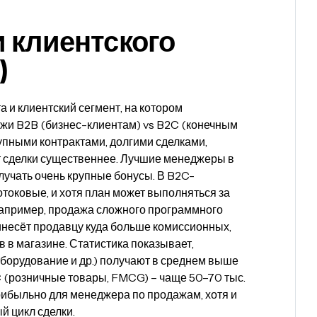
и клиентского
)
 и клиентский сегмент, на котором
жи B2B (бизнес-клиентам) vs B2C (конечным
пными контрактами, долгими сделками,
от сделки существеннее. Лучшие менеджеры в
учать очень крупные бонусы. В B2C-
отоковые, и хотя план может выполняться за
Например, продажа сложного программного
инесёт продавцу куда больше комиссионных,
 в магазине. Статистика показывает,
борудование и др.) получают в среднем выше
B2C (розничные товары, FMCG) – чаще 50–70 тыс.
рибыльно для менеджера по продажам, хотя и
й цикл сделки.