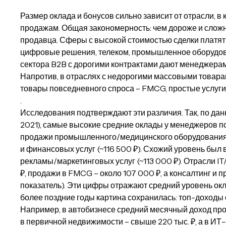
Размер оклада и бонусов сильно зависит от отрасли, в
продажам. Общая закономерность: чем дороже и слож
продавца. Сферы с высокой стоимостью сделки платят
цифровые решения, телеком, промышленное оборудова
сектора B2B с дорогими контрактами дают менеджера
Напротив, в отраслях с недорогими массовыми товара
товары повседневного спроса – FMCG, простые услуги
.
Исследования подтверждают эти различия. Так, по да
2021), самые высокие средние оклады у менеджеров 
продажи промышленного/медицинского оборудования (~
и финансовых услуг (~116 500 ₽). Схожий уровень был
рекламы/маркетинговых услуг (~113 000 ₽). Отрасли I
₽, продажи в FMCG – около 107 000 ₽, а консалтинг и 
показатель). Эти цифры отражают средний уровень окл
более поздние годы картина сохранилась: топ-доход
Например, в автобизнесе средний месячный доход прода
в первичной недвижимости – свыше 220 тыс. ₽, а в ИТ-с