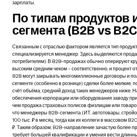
зарплаты.
По типам продуктов 
сегмента (B2B vs B2C
Связанным с отраслью фактором является тип продукта
специализируется менеджер. Здесь выделяются прода
потребителям). В B2B-продажах обычно оперируют кру
высоким средним чеком – соответственно, и процент 
B2B могут закрывать многомиллионные договоры и пол
сегменте (особенно в рознице) сделки более мелкие, п
счёт объёма, средний доход таких менеджеров ниже. 
обеспечения корпорации или оборудования заводу пр
чем продажа страховых полисов физлицам или товаров
что менеджеры B2B-сегмента (ИТ, автотовары, стройо
100 тыс. ₽ в месяц, тогда как их коллеги в массовом 
₽. Таким образом, B2B-направление зачастую более п
требует большей квалификации и умения вести длинны