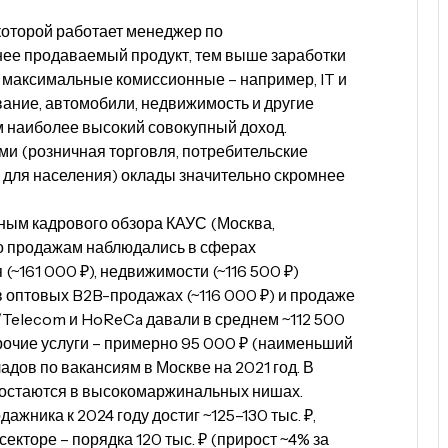
 которой работает менеджер по
нее продаваемый продукт, тем выше заработки
 максимальные комиссионные – например, IT и
ние, автомобили, недвижимость и другие
м наиболее высокий совокупный доход.
ми (розничная торговля, потребительские
 для населения) оклады значительно скромнее
нным кадрового обзора КАУС (Москва,
по продажам наблюдались в сферах
161 000 ₽), недвижимости (~116 500 ₽)
 в оптовых B2B-продажах (~116 000 ₽) и продаже
T/Telecom и HoReCa давали в среднем ~112 500
прочие услуги – примерно 95 000 ₽ (наименьший
адов по вакансиям в Москве на 2021 год. В
ы остаются в высокомаржинальных нишах.
жника к 2024 году достиг ~125–130 тыс. ₽,
екторе – порядка 120 тыс. ₽ (прирост ~4% за