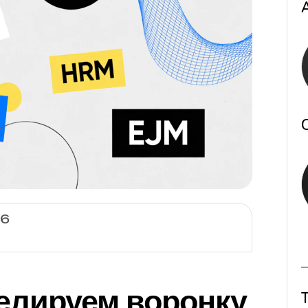
26
елируем воронку