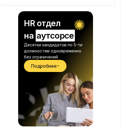
HR отдел
на
аутсорсе
Десятки кандидатов по 5-ти
должностям одновременно
без ограничений
Подробнее