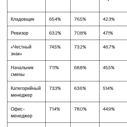
Кладовщик
65.4%
76.5%
42.3%
Ревизор
63.2%
70.8%
47.1%
«Честный
74.5%
73.2%
46.7%
знак»
Начальник
71.1%
68.8%
45.5%
смены
Категорийный
73.3%
63.6%
51.4%
менеджер
Офис-
71.4%
78.0%
44.9%
менеджер