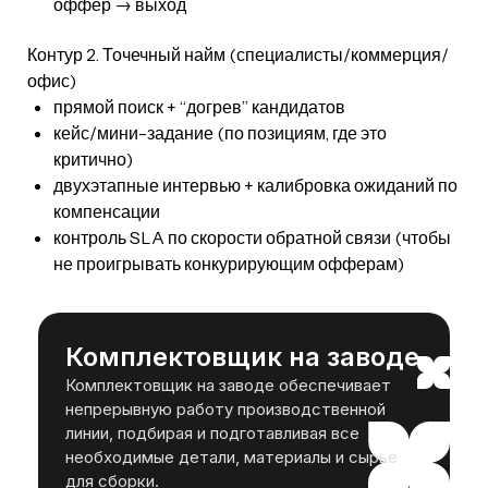
оффер → выход
Контур 2. Точечный найм (специалисты/коммерция/
офис)
прямой поиск + “догрев” кандидатов
кейс/мини-задание (по позициям, где это
критично)
двухэтапные интервью + калибровка ожиданий по
компенсации
контроль SLA по скорости обратной связи (чтобы
не проигрывать конкурирующим офферам)
Комплектовщик на заводе
Комплектовщик на заводе обеспечивает
непрерывную работу производственной
линии, подбирая и подготавливая все
необходимые детали, материалы и сырье
для сборки.