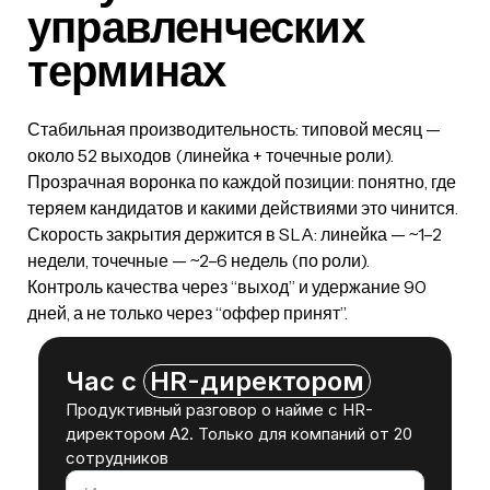
управленческих
терминах
Стабильная производительность: типовой месяц —
около 52 выходов (линейка + точечные роли).
Прозрачная воронка по каждой позиции: понятно, где
теряем кандидатов и какими действиями это чинится.
Скорость закрытия держится в SLA: линейка — ~1–2
недели, точечные — ~2–6 недель (по роли).
Контроль качества через “выход” и удержание 90
дней, а не только через “оффер принят”.
Час с
HR-директором
Продуктивный разговор о найме с HR-
директором A2. Только для компаний от 20
сотрудников