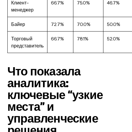
Клиент-
66.7%
75.0%
46.7%
менеджер
Байер
72.7%
70.0%
50.0%
Торговый
66.7%
78.1%
52.0%
представитель
Что показала
аналитика:
ключевые “узкие
места” и
управленческие
решения