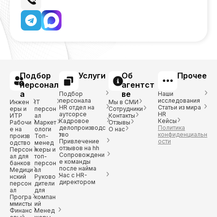
Подбор
Услуги
Об
Прочее
персонал
агентст
а
ве
Подбор
Наши
персонала
исследования
Инжен
IT
Мы в СМИ
HR отдел на
Статьи из мира
еры и
персон
Сотрудники
аутсорсе
HR
ИТР
ал
Контакты
Кадровое
Кейсы
Рабочи
Маркет
Отзывы
делопроизводс
Политика
е на
ологи
О нас
тво
конфиденциальн
произв
Топ-
Привлечение
ости
одство
менед
отзывов на hh
Персон
жеры и
Сопровождени
ал для
топ-
е команды
банков
персон
после найма
Медици
ал
Час с HR-
нский
Руково
директором
персон
дители
ал
для
Програ
компан
ммисты
ий
Финанс
Менед