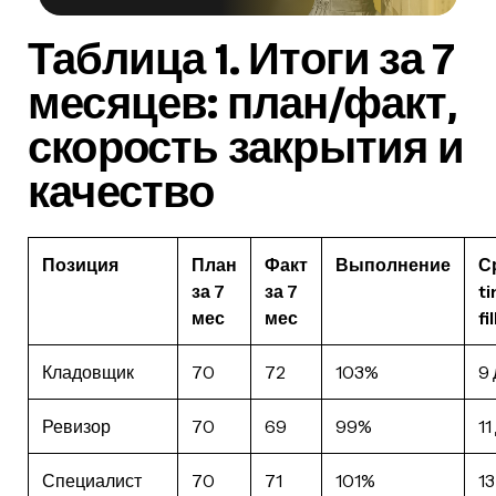
Таблица 1. Итоги за 7
месяцев: план/факт,
скорость закрытия и
качество
Позиция
План
Факт
Выполнение
С
за 7
за 7
t
мес
мес
fil
Кладовщик
70
72
103%
9
Ревизор
70
69
99%
11
Специалист
70
71
101%
13